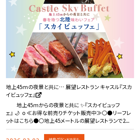
地上45ｍの夜景と共に… 展望レストラン キャスル『スカ
イビュッフェ』
地上45ｍからの夜景と共に ✨『スカイビュッフ
ェ』 🌙 o ≪お得な前売りチケット販売中≫〇●リーフレ
ットはこちら●〇地上45メートルの展望レストランで2...
2026.03.02
岐阜グランドホテル